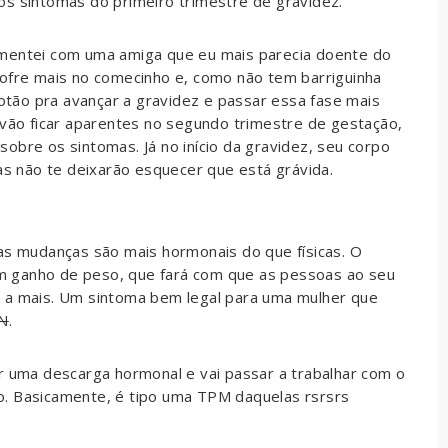
os sintomas do primeiro trimestre de gravidez.
omentei com uma amiga que eu mais parecia doente do
sofre mais no comecinho e, como não tem barriguinha
tão pra avançar a gravidez e passar essa fase mais
 vão ficar aparentes no segundo trimestre de gestação,
obre os sintomas. Já no início da gravidez, seu corpo
mas não te deixarão esquecer que está grávida.
 as mudanças são mais hormonais do que físicas. O
m ganho de peso, que fará com que as pessoas ao seu
s a mais. Um sintoma bem legal para uma mulher que
N
.
r uma descarga hormonal e vai passar a trabalhar com o
o. Basicamente, é tipo uma TPM daquelas rsrsrs