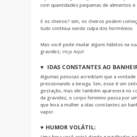
com quantidades pequenas de alimentos e 
E os cheiros? sim, os cheiros podem começa
tudo continua sendo culpa dos hormônios.
Mas você pode mudar alguns hábitos na sua
gravidez,
Veja Aqui
!
♥
IDAS CONSTANTES AO BANHEI
Algumas pessoas acreditam que a vontade d
pressionando a bexiga. Sim, esse é um sint
gestação, mas ele também aparecerá no com
da gravidez, o corpo feminino passa por u
que leva a mulher a idas constantes ao ban
vapor.
♥
HUMOR VOLÁTIL:
Uma hora você estrá dando gargalhadas po