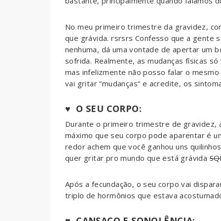
bastante, principalmente quando falamos d
No meu primeiro trimestre da gravidez, c
que grávida. rsrsrs Confesso que a gente 
nenhuma, dá uma vontade de apertar um bo
sofrida. Realmente, as mudanças físicas só
mas infelizmente não posso falar o mesmo s
vai gritar “mudanças” e acredite, os sinto
♥ O SEU CORPO:
Durante o primeiro trimestre de gravidez,
máximo que seu corpo pode aparentar é u
redor achem que você ganhou uns quilinho
quer gritar pro mundo que está grávida
SQ
Após a fecundação, o seu corpo vai dispara
triplo de hormônios que estava acostumad
♥ CANSAÇO E SONOLÊNCIA: