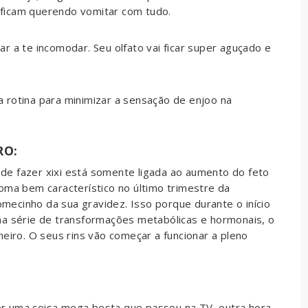
ficam querendo vomitar com tudo.
r a te incomodar. Seu olfato vai ficar super aguçado e
 rotina para minimizar a sensação de enjoo na
RO:
e fazer xixi está somente ligada ao aumento do feto
oma bem característico no último trimestre da
ecinho da sua gravidez. Isso porque durante o início
ma série de transformações metabólicas e hormonais, o
heiro. O seus rins vão começar a funcionar a pleno
r uma coisa mega besta que passou na TV, outra hora