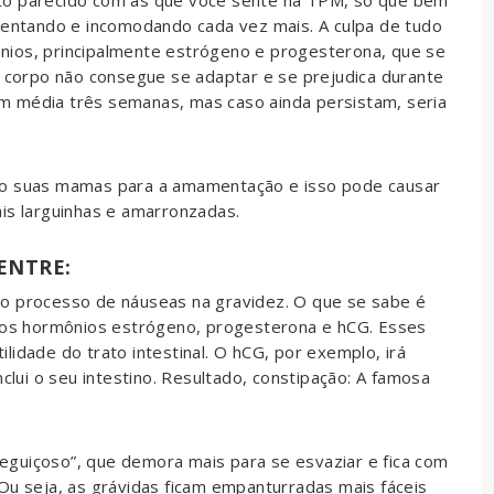
to parecido com as que você sente na TPM, só que bem
umentando e incomodando cada vez mais. A culpa de tudo
nios, principalmente estrógeno e progesterona, que se
u corpo não consegue se adaptar e se prejudica durante
m média três semanas, mas caso ainda persistam, seria
do suas mamas para a amamentação e isso pode causar
is larguinhas e amarronzadas.
ENTRE:
 o processo de náuseas na gravidez. O que se sabe é
 dos hormônios estrógeno, progesterona e hCG. Esses
lidade do trato intestinal. O hCG, por exemplo, irá
nclui o seu intestino. Resultado, constipação: A famosa
guiçoso”, que demora mais para se esvaziar e fica com
Ou seja, as grávidas ficam empanturradas mais fáceis