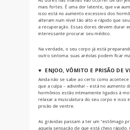
As dores nas mamas vão ocorrer de um jei
mais fortes. É uma dor latente, que vai a
isso está no aumento excessivo dos hormô
alteram num nível tão alto e rápido que se
a recuperação. Essas dores devem durar e
interessante procurar seu médico.
Na verdade, o seu corpo já está preparan
outro sintoma: suas aréolas podem ficar ma
♥
ENJOO, VÔMITO E PRISÃO DE V
Ainda não se sabe ao certo como acontece
que a culpa – adivinha! – está no aumento
hormônios estão intimamente ligados à moti
relaxar a musculatura do seu corpo e isso i
prisão de ventre.
As grávidas passam a ter um “estômago pre
aquela sensação de que está cheio rápido. 