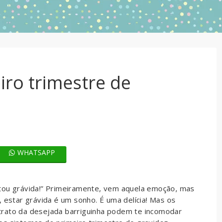
iro trimestre de
WHATSAPP
tou grávida!” Primeiramente, vem aquela emoção, mas
, estar grávida é um sonho. É uma delícia! Mas os
trato da desejada barriguinha podem te incomodar