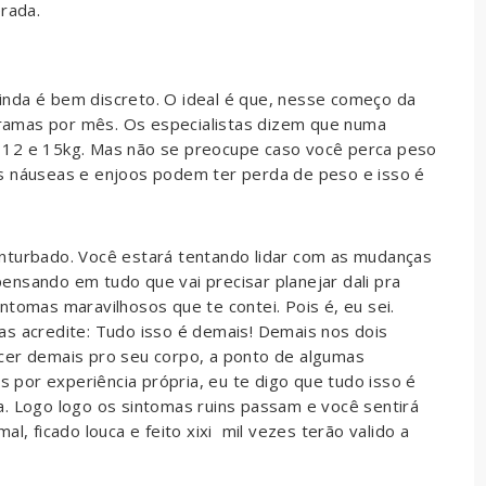
rada.
nda é bem discreto. O ideal é que, nesse começo da
ramas por mês. Os especialistas dizem que numa
 12 e 15kg. Mas não se preocupe caso você perca peso
s náuseas e enjoos podem ter perda de peso e isso é
nturbado. Você estará tentando lidar com as mudanças
ensando em tudo que vai precisar planejar dali pra
ntomas maravilhosos que te contei. Pois é, eu sei.
as acredite: Tudo isso é demais! Demais nos dois
cer demais pro seu corpo, a ponto de algumas
as por experiência própria, eu te digo que tudo isso é
a. Logo logo os sintomas ruins passam e você sentirá
l, ficado louca e feito xixi mil vezes terão valido a