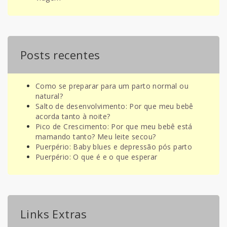
Posts recentes
Como se preparar para um parto normal ou
natural?
Salto de desenvolvimento: Por que meu bebê
acorda tanto à noite?
Pico de Crescimento: Por que meu bebê está
mamando tanto? Meu leite secou?
Puerpério: Baby blues e depressão pós parto
Puerpério: O que é e o que esperar
Links Extras