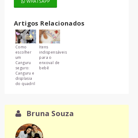
WHATSAPP
Artigos Relacionados
Como
Itens
escolher
indispensáveis
um
para o
Canguru
enxoval de
seguro:
bebê
Canguru e
displasia
do quadril
Bruna Souza