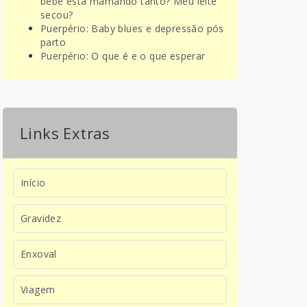
bebê está mamando tanto? Meu leite
secou?
Puerpério: Baby blues e depressão pós
parto
Puerpério: O que é e o que esperar
Links Extras
Início
Gravidez
Enxoval
Viagem