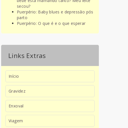
bebê está mamando tanto? Meu leite
secou?
Puerpério: Baby blues e depressão pós
parto
Puerpério: O que é e o que esperar
Links Extras
Início
Gravidez
Enxoval
Viagem